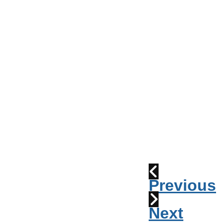
Conseil
de
Ville
Parade
2010:
les
cornemuses
Déraillement
1915
Previous
Next