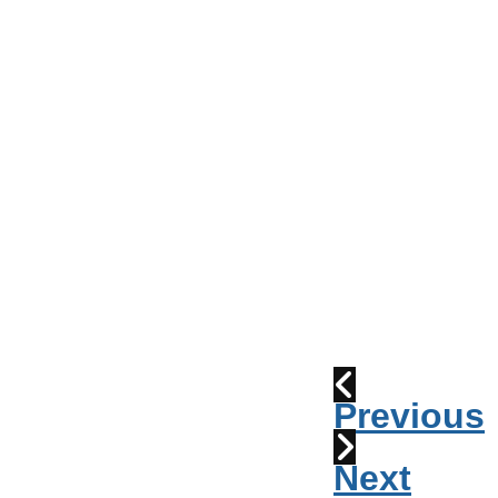
Conseil
de
Ville
Parade
2010:
les
cornemuses
Déraillement
1915
Previous
Next