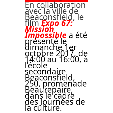
En collaboration
avec la ville de
Beaconsfield, le
film
Expo 67:
Mission
Impossible
a été
présenté le
dimanche 1er
octobre 2017, de
14:00 au 16:00, à
l’école
secondaire
Beaconsfield,
250, promenade
Beaurepaire,
dans le cadre
des Journées de
la culture.