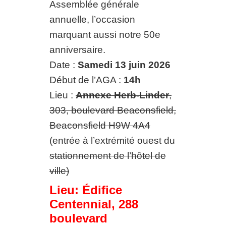
Assemblée générale
annuelle, l’occasion
marquant aussi notre 50e
anniversaire.
Date :
Samedi 13 juin 2026
Début de l’AGA :
14h
Lieu :
Annexe Herb-Linder
,
303, boulevard Beaconsfield,
Beaconsfield H9W 4A4
(entrée à l’extrémité ouest du
stationnement de l’hôtel de
ville)
Lieu: Édifice
Centennial, 288
boulevard