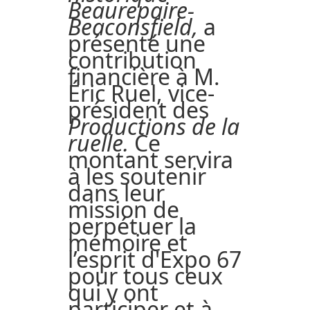
Beaurepaire-
Beaconsfield,
a
présenté une
contribution
financière à M.
Éric Ruel, vice-
président des
Productions de la
ruelle.
Ce
montant servira
à les soutenir
dans leur
mission de
perpétuer la
mémoire et
l’esprit d'Expo 67
pour tous ceux
qui y ont
participer et à