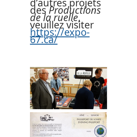
d’autres projets
des
Productions
de la ruelle
,
veuillez visiter
https://expo-
67.ca/