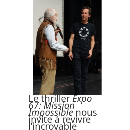
Le thriller
Expo
67: Mission
Impossible
nous
invite à revivre
l’incroyable