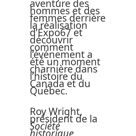
aventure des
hommes et des
femmes derrière
la réalisation
d’Expo67 et
découvrir
comment
l’événement a
été un moment
charnière dans
l’histoire du
Canada et du
Québec.
Roy Wright,
président de la
Société
historique