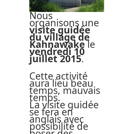
Nous
organisons une
visite guidée
du village de
Kahnawake
le
vendredi 10
juillet 2015
.
Cette activité
aura lieu beau
temps, mauvais
temps.
La visite guidée
se fera en
anglais avec
possibilité de
poser des