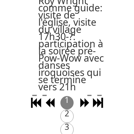
Roy Wright
comme guide:
visite de
l'église, visite
du village
17h30-?:
participation à
la soirée pré-
Pow-Wow avec
danses
iroquoises qui
se termine
vers 21h
1
2
3