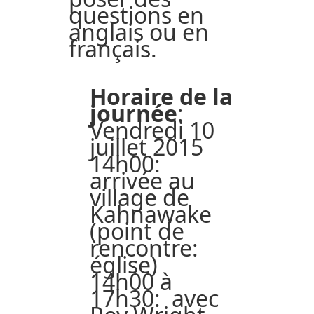
questions en
anglais ou en
français.
Horaire de la
journée
:
Vendredi 10
juillet 2015
14h00:
arrivée au
village de
Kahnawake
(point de
rencontre:
église)
14h00 à
17h30: avec