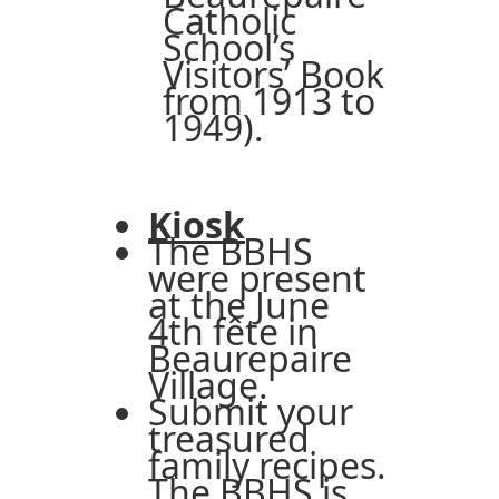
Catholic
School’s
Visitors’ Book
from 1913 to
1949).
Kiosk
The BBHS
were present
at the June
4th fête in
Beaurepaire
Village.
Submit your
treasured
family recipes.
The BBHS is