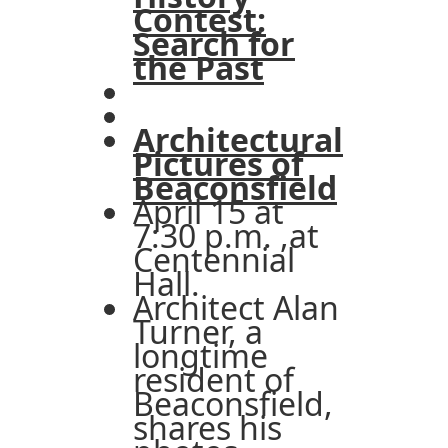
Contest:
Search for
the Past
Architectural
Pictures of
Beaconsfield
April 15 at
7:30 p.m. ,at
Centennial
Hall.
Architect Alan
Turner, a
longtime
resident of
Beaconsfield,
shares his