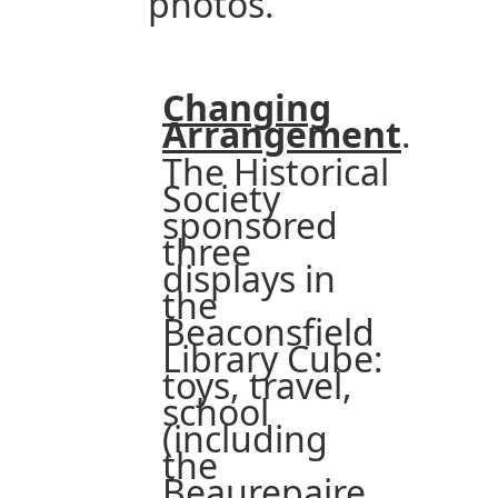
photos.
Changing
Arrangement
.
The Historical
Society
sponsored
three
displays in
the
Beaconsfield
Library Cube:
toys, travel,
school
(including
the
Beaurepaire