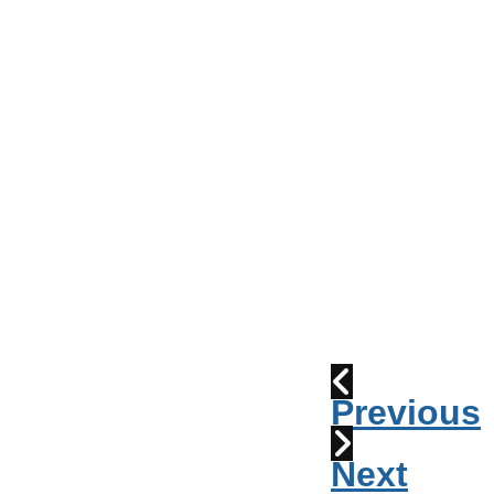
Conseil
de
Ville
Parade
2010:
les
cornemuses
Déraillement
1915
Previous
Next