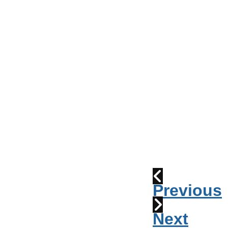
Conseil
de
Ville
Parade
2010:
les
cornemuses
Déraillement
1915
Previous
Next