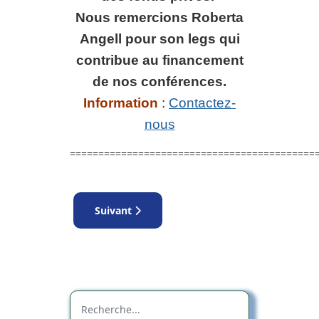
Nous remercions Roberta
Angell pour son legs qui
contribue au financement
de nos conférences.
Information
:
Contactez-
nous
===========================================
Article suivant : Cpnférence de B.P. Stenson -
Suivant