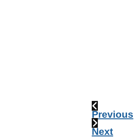
Conseil
de
Ville
Parade
2010:
les
cornemuses
Déraillement
1915
Previous
Next