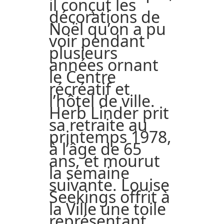
il conçut les
décorations de
Noël qu’on a pu
voir pendant
plusieurs
années ornant
le Centre
récréatif et
l’hôtel de ville.
Herb Linder prit
sa retraite au
printemps 1978,
à l’âge de 65
ans, et mourut
la semaine
suivante. Louise
Seekings offrit à
la Ville une toile
représentant