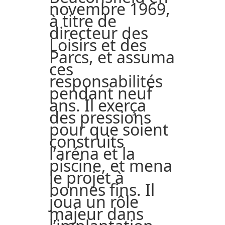
novembre 1969,
à titre de
directeur des
Loisirs et des
Parcs, et assuma
ces
responsabilités
pendant neuf
ans. Il exerça
des pressions
pour que soient
construits
l’aréna et la
piscine, et mena
le projet à
bonnes fins. Il
joua un rôle
majeur dans