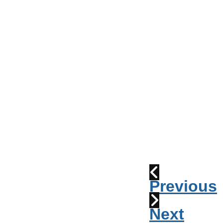
Conseil
de
Ville
Parade
2010:
les
cornemuses
Déraillement
1915
Previous
Next